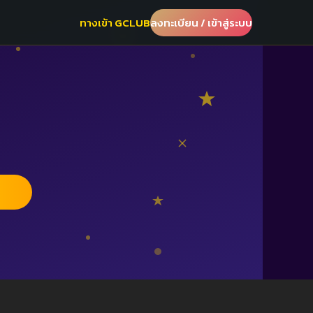
ทางเข้า GCLUB
ลงทะเบียน / เข้าสู่ระบบ