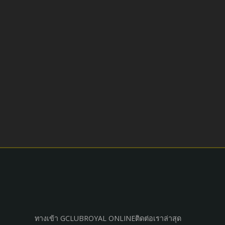
ทางเข้า GCLUB
ROYAL ONLINE
ติดต่อเรา
ล่าสุด