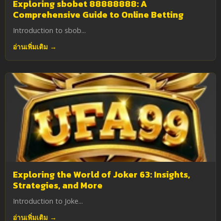
Exploring sbobet 88888888: A
Comprehensive Guide to Online Betting
Introduction to sbob...
อ่านเพิ่มเติม →
Exploring the World of Joker 63: Insights,
Strategies, and More
Introduction to Joke...
อ่านเพิ่มเติม →