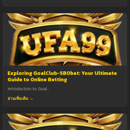
Exploring GoalClub-SBObet: Your Ultimate
Guide to Online Betting
Introduction to Goal...
อ่านเพิ่มเติม →