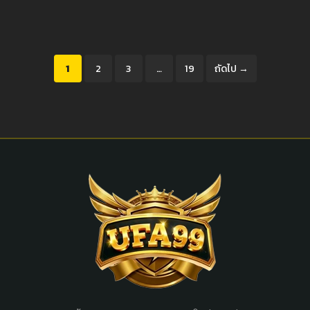
1
2
3
…
19
ถัดไป →
文
章
分
页