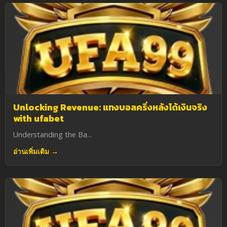
Unlocking Revenue: แทงบอลครึ่งหลังได้เงินจริง
with ufabet
Understanding the Ba...
อ่านเพิ่มเติม →