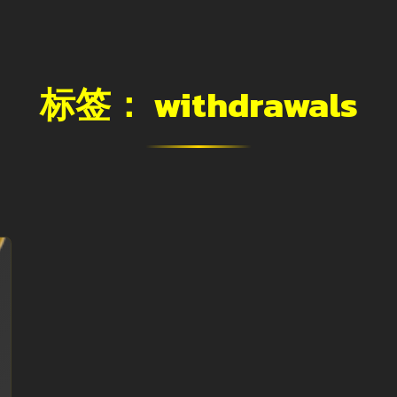
标签：
withdrawals