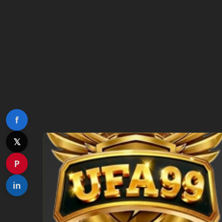
f
𝕏
P
in