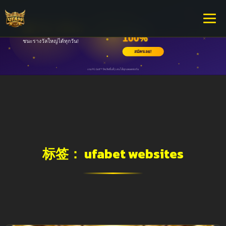
标签：
ufabet websites