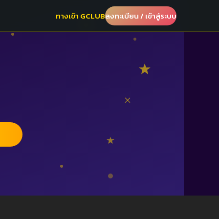
ทางเข้า GCLUB
ลงทะเบียน / เข้าสู่ระบบ