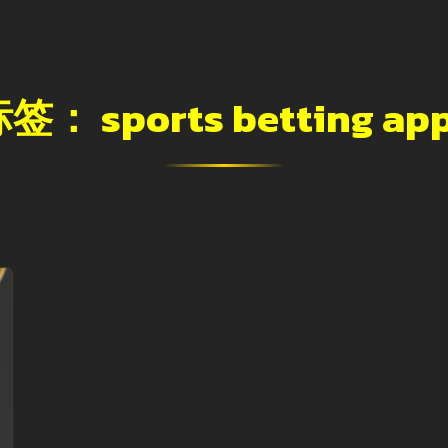
标签：
sports betting ap