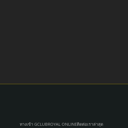
ทางเข้า GCLUB
ROYAL ONLINE
ติดต่อเรา
ล่าสุด