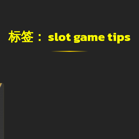
标签：
slot game tips