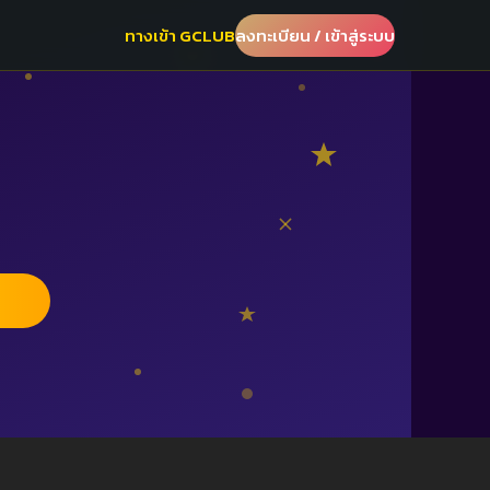
ทางเข้า GCLUB
ลงทะเบียน / เข้าสู่ระบบ