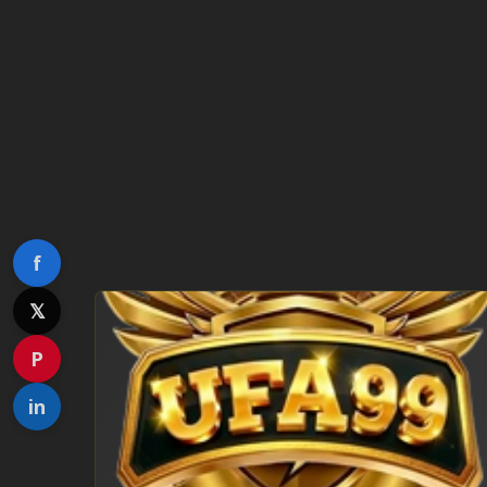
f
𝕏
P
in