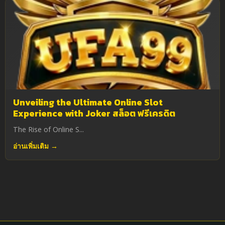
Unveiling the Ultimate Online Slot
Experience with Joker สล็อต ฟรีเครดิต
The Rise of Online S...
อ่านเพิ่มเติม →