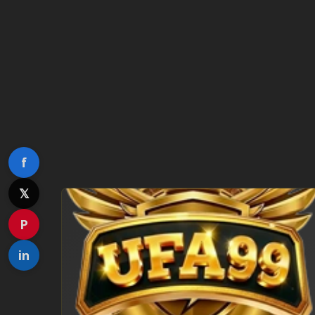
f
𝕏
P
in