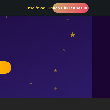
ทางเข้า GCLUB
ลงทะเบียน / เข้าสู่ระบบ