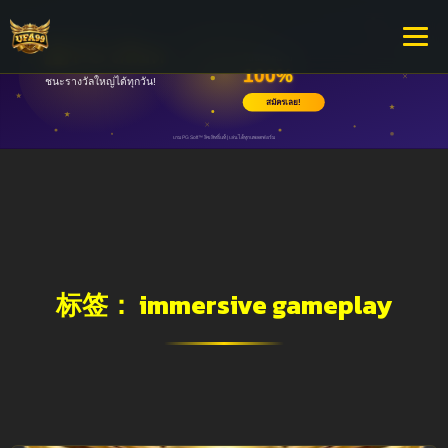
标签：
immersive gameplay