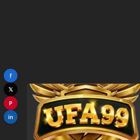
f
𝕏
P
in