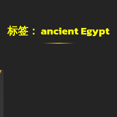
标签：
ancient Egypt