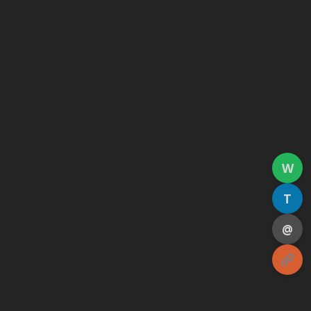
W
T
@