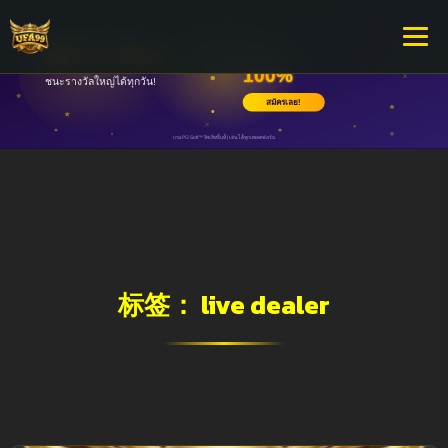
标签：
live dealer