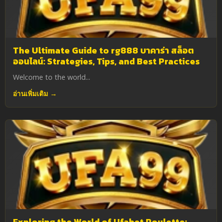
The Ultimate Guide to rg888 บาคาร่า สล็อต
ออนไลน์: Strategies, Tips, and Best Practices
Welcome to the world...
อ่านเพิ่มเติม →