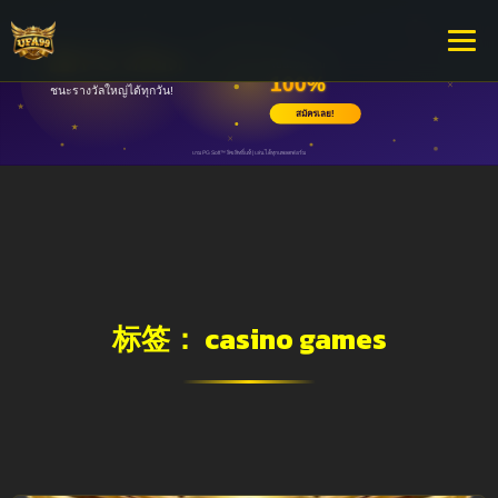
标签：
casino games