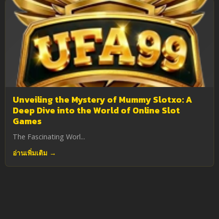
Unveiling the Mystery of Mummy Slotxo: A
Deep Dive into the World of Online Slot
Games
The Fascinating Worl...
อ่านเพิ่มเติม →