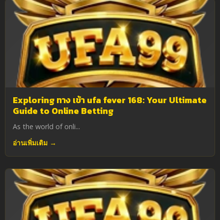
Exploring ทาง เข้า ufa fever 168: Your Ultimate
Guide to Online Betting
As the world of onli...
อ่านเพิ่มเติม →