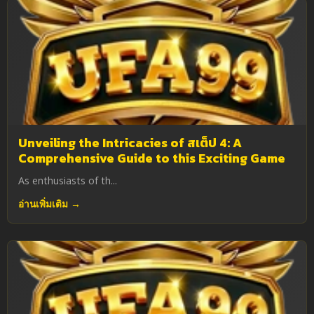
Unveiling the Intricacies of สเต็ป 4: A
Comprehensive Guide to this Exciting Game
As enthusiasts of th...
อ่านเพิ่มเติม →