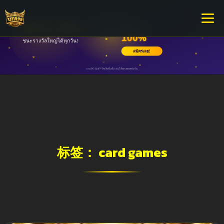
标签：
card games