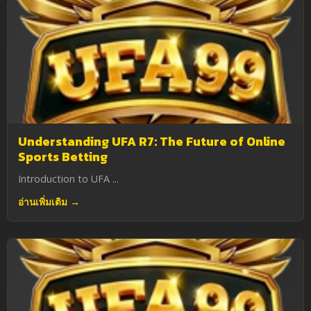
Understanding UFA R7: The Future of Online
Sports Betting
Introduction to UFA ...
อ่านเพิ่มเติม →