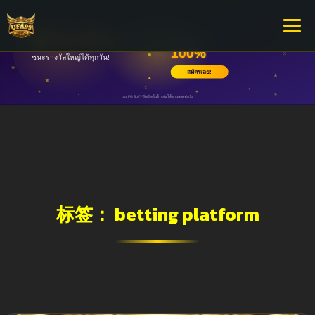
标签：
betting platform