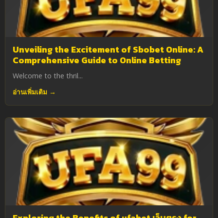
Unveiling the Excitement of Sbobet Online: A
Comprehensive Guide to Online Betting
Welcome to the thril...
อ่านเพิ่มเติม →