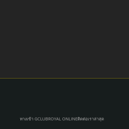
ทางเข้า GCLUB
ROYAL ONLINE
ติดต่อเรา
ล่าสุด