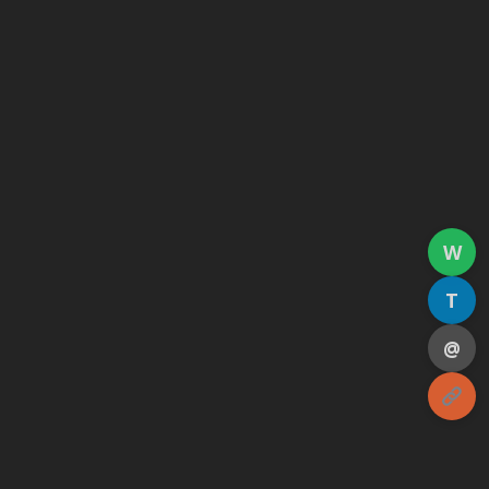
W
T
@