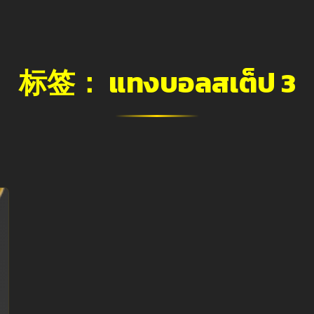
标签：
แทงบอลสเต็ป 3